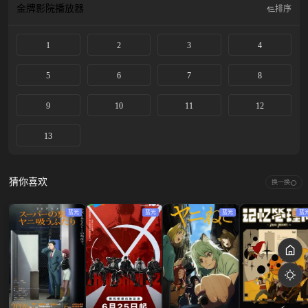
金牌影院
播放器
排序
1
2
3
4
5
6
7
8
9
10
11
12
13
猜你喜欢
换一换
蓝光
蓝光
蓝光
蓝