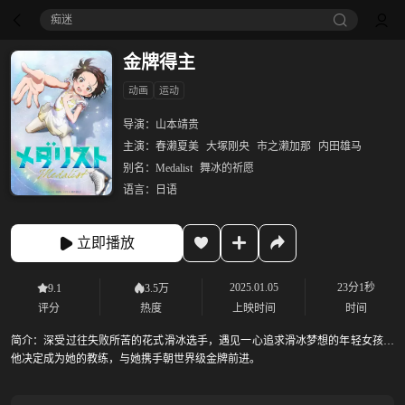
痴迷
金牌得主
动画
运动
导演：
山本靖贵
主演：
春濑夏美
大塚刚央
市之濑加那
内田雄马
别名：
Medalist
舞冰的祈愿
语言：
日语
立即播放
2025.01.05
23分1秒
9.1
3.5万
评分
热度
上映时间
时间
简介：
深受过往失败所苦的花式滑冰选手，遇见一心追求滑冰梦想的年轻女孩，
他决定成为她的教练，与她携手朝世界级金牌前进。