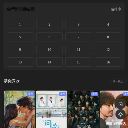
成长这一真谛，彼此成就成为了更好的自己。
金牌影院
播放器
排序
1
2
3
4
5
6
7
8
9
10
11
12
13
14
15
16
猜你喜欢
换一换
蓝光
蓝光
蓝光
蓝