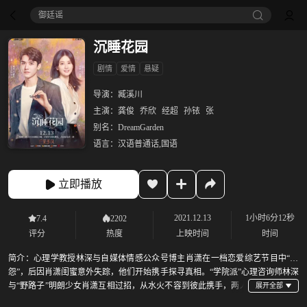
御廷谣‎
沉睡花园
剧情
爱情
悬疑
导演：
臧溪川
主演：
龚俊
乔欣
经超
孙铱
张
别名：
DreamGarden
语言：
汉语普通话,国语
立即播放
2021.12.13
1小时6分12秒
7.4
2202
评分
热度
上映时间
时间
简介：
心理学教授林深与自媒体情感公众号博主肖潇在一档恋爱综艺节目中“结
怨”，后因肖潇闺蜜意外失踪，他们开始携手探寻真相。“学院派”心理咨询师林深
与“野路子”明朗少女肖潇互相过招，从水火不容到彼此携手，两人
在治愈来访者的过程中，也逐渐相知、相爱、相伴，最终领悟了爱情是二人并肩