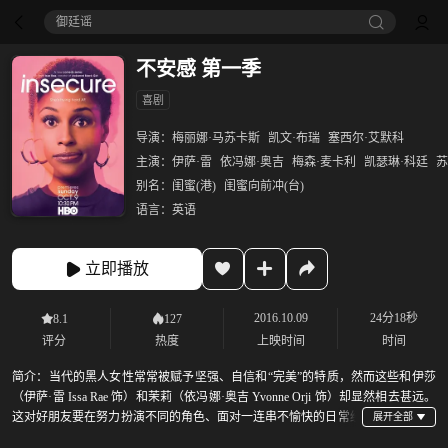
御廷谣‎
不安感 第一季
喜剧
导演：
梅丽娜·马苏卡斯
凯文·布瑞
塞西尔·艾默科
主演：
伊萨·雷
依冯娜·奥吉
梅森·麦卡利
凯瑟琳·科廷
苏
别名：
闺蜜(港)
闺蜜向前冲(台)
语言：
英语
立即播放
2016.10.09
24分18秒
8.1
127
评分
热度
上映时间
时间
简介：
当代的黑人女性常常被赋予坚强、自信和“完美”的特质，然而这些和伊莎
（伊萨·雷 Issa Rae 饰）和茉莉（依冯娜·奥吉 Yvonne Orji 饰）却显然相去甚远。
这对好朋友要在努力扮演不同的角色、面对一连串不愉快的日常经
历的同时，处理她们真实生活中的各种不完美。 在这季当中，伊莎在她跌跌撞撞