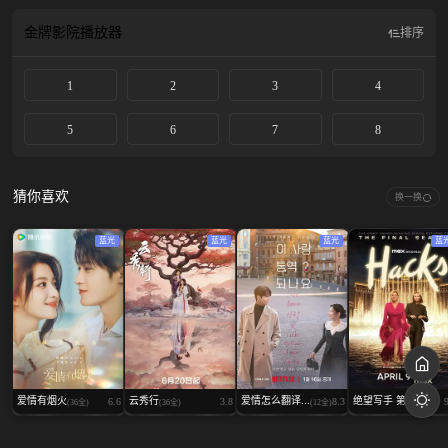
的人生旅程里，试图找出生活中什么才是她想要的，以及如何掌握主动。茉莉，
一个外表看起来井然有序的企业律师, 在寻找外界途径经营生活时，内心却在经
金牌影院
播放器
排序
历挣扎。 于此同时，伊莎的男朋友，劳伦斯（杰·埃利斯 Jay Ellis 饰）深陷自满
情绪，急需使自己过上更有序的生活。伊莎的同事弗里达（莉萨·乔伊斯 Lisa
1
2
3
4
Joyce 饰）是一个过于热切的白人，她的乐观情绪让人又爱又恨；在工作中，她
是造成伊莎因为人种问题产生挫败感的主要原因。
5
6
7
8
猜你喜欢
换一换
蓝光
蓝光
蓝光
蓝
爱情有烟火
云秀行
爱情怎么翻译...
绝望写手 第...
6.6
3.8
8.3
(36全)
(36全)
(12全)
(10全)