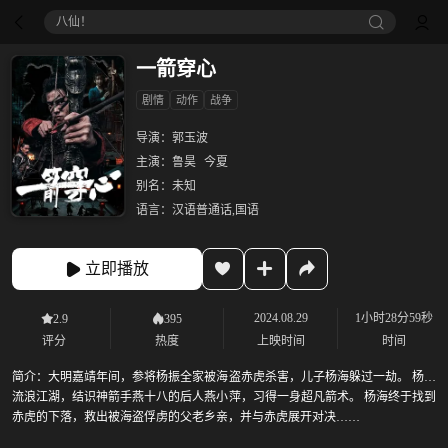
八仙！
一箭穿心
剧情
动作
战争
导演：
郭玉波
主演：
鲁昊
今夏
别名：
未知
语言：
汉语普通话,国语
立即播放
2024.08.29
1小时28分59秒
2.9
395
评分
热度
上映时间
时间
简介：
大明嘉靖年间，参将杨振全家被海盗赤虎杀害，儿子杨海躲过一劫。 杨海
流浪江湖，结识神箭手燕十八的后人燕小萍，习得一身超凡箭术。 杨海终于找到
赤虎的下落，救出被海盗俘虏的父老乡亲，并与赤虎展开对决……