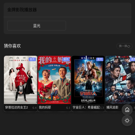
金牌影院
播放器
蓝光
猜你喜欢
换一换
蓝光
蓝光
蓝光
蓝
穿普拉达的女王2
我的妈耶
宇宙巨人：希曼崛起
捕风追影
6.4
6.1
5.3