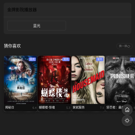
处的小小村庄里。 一起谋杀案的发生震惊了整个村庄，亦引起了罗素的好奇，死
者是名为坎迪斯（苏菲·奎茵顿 Sophie Quinton 饰）的女子，她是当地赫赫有名的
金牌影院
播放器
美人。警方跳过了调查和取证阶段，直接将坎迪斯的死定性为自杀，这让敏感的
罗素发现了其中的可疑。职业习惯让罗素决定靠自己的力量，调查事件的真相。
蓝光
猜你喜欢
换一换
蓝光
蓝光
蓝光
蓝
揭秘日
蝴蝶楼·惊魂
家弑服务
惩罚者：最后一击
6.4
5.3
7.1