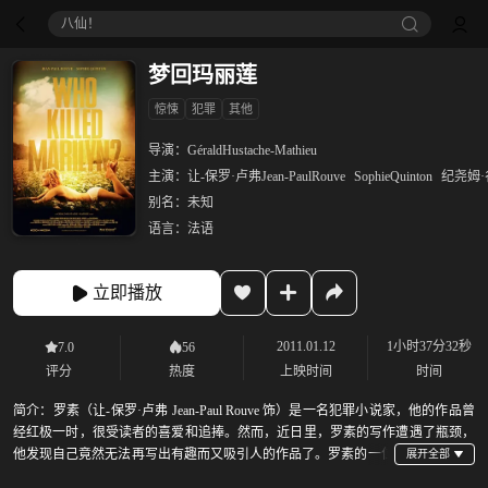
八仙！
梦回玛丽莲
惊悚
犯罪
其他
导演：
GéraldHustache-Mathieu
主演：
让-保罗·卢弗Jean-PaulRouve
SophieQuinton
纪尧姆·
别名：
未知
语言：
法语
立即播放
2011.01.12
1小时37分32秒
7.0
56
评分
热度
上映时间
时间
简介：
罗素（让-保罗·卢弗 Jean-Paul Rouve 饰）是一名犯罪小说家，他的作品曾
经红极一时，很受读者的喜爱和追捧。然而，近日里，罗素的写作遭遇了瓶颈，
他发现自己竟然无法再写出有趣而又吸引人的作品了。罗素的一位
远房亲戚去世了，留给了罗素一些遗物，因此，罗素来到了位于法国和瑞士交界