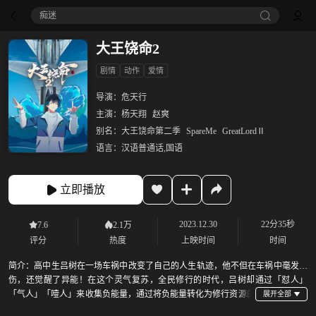
痴迷
大王饶命2
剧情
动作
爱情
导演：
危天行
主演：
杨天翔
赵爽
别名：
大王饶命第二季
SpareMe
GreatLordⅡ
语言：
汉语普通话,国语
立即播放
2023.12.30
22分35秒
7.6
2.1万
评分
热度
上映时间
时间
简介：
高中生吕树在一场车祸中改变了自己的人生轨迹，他不但在车祸中毫发无
伤，还觉醒了异能！在这个灵气复苏，全民修行的时代，吕树却通过「怼人」
「气人」「噎人」来收集负能量，通过将负能量转化为修行资源的
方式不断变强，凭借一张嘴，最终成为了地表最强「大魔王」！