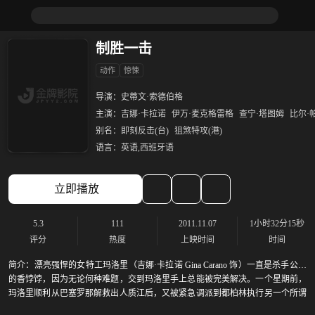
制胜一击
动作
惊悚
导演：
史蒂文·索德伯格
主演：
吉娜·卡拉诺
伊万·麦克格雷格
查宁·塔图姆
比尔·
别名：
即刻反击(台)
狙煞特攻(港)
语言：
英语,西班牙语
立即播放
5.3
111
2011.11.07
1小时32分15秒
评分
热度
上映时间
时间
简介：
漂亮强悍的女特工玛洛里（吉娜·卡拉诺 Gina Carano 饰）一直是杀手公司
的香饽饽，因为无论何种难题，交到玛洛里手上总能被完美解决。一个星期前，
玛洛里顺利从巴塞罗那解救出人质江后，又被紧急调派到都柏林执行另一个所谓
“小菜一碟”的任务，然而她却在执行任务中发现，自己从巴塞罗那救下的人质在