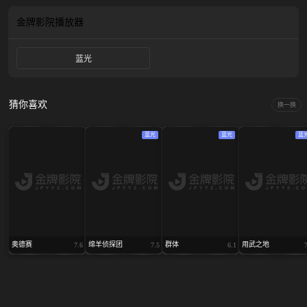
都柏林被杀害，而证据却指向她。玛洛里意识到自己被算计了，迎接她的是一场
国际性的大围剿。被逼无奈，玛洛里只好在几个江湖老友的帮助下四处奔逃，还
金牌影院
播放器
要赶在对方之前，保护好自己在美国的家人，更艰难的是，玛洛里凭一己之力能
否在全身而退之后，揪出幕后黑手呢？
蓝光
猜你喜欢
换一换
蓝光
蓝光
蓝
奥德赛
绵羊侦探团
群体
用武之地
7.6
7.5
6.1